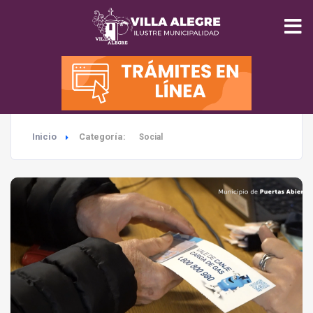
INICIO
MUNICIPALIDAD
Inicio
Categoría:
Social
SEGURIDAD
EDUCACIÓN
SALUD
TURISMO
MEDIO AMBIENTE