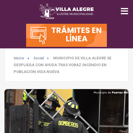
INICIO
MUNICIPALIDAD
Inicio
MUNICIPIO DE VILLA ALEGRE SE
Social
SEGURIDAD
DESPLIEGA CON AYUDA TRAS VORAZ INCENDIO EN
POBLACIÓN VIDA NUEVA
EDUCACIÓN
SALUD
TURISMO
MEDIO AMBIENTE