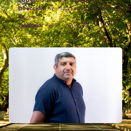
Correo:
ralarcon@villalegre.cl
Dirección:
Avenida España N° 196, Villa
Alegre
Teléfono:
+56 71 - 2404548