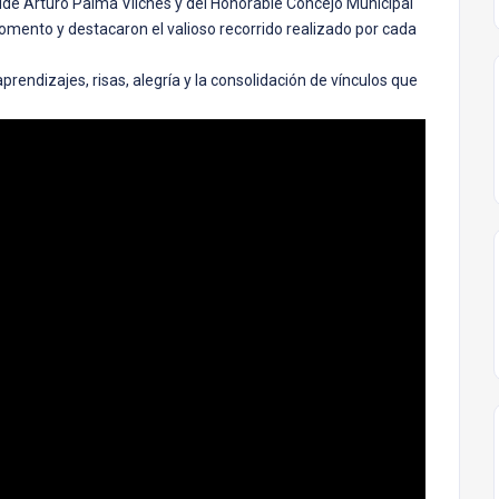
alde Arturo Palma Vilches y del Honorable Concejo Municipal
mento y destacaron el valioso recorrido realizado por cada
rendizajes, risas, alegría y la consolidación de vínculos que