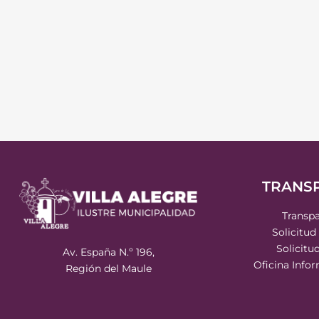
TRANS
Transpa
Solicitud
Solicitu
Av. España N.º 196,
Oficina Info
Región del Maule