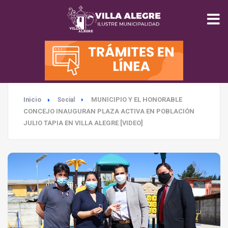
INICIO
MUNICIPALIDAD
Inicio
MUNICIPIO Y EL HONORABLE
Social
SEGURIDAD
CONCEJO INAUGURAN PLAZA ACTIVA EN POBLACIÓN
JULIO TAPIA EN VILLA ALEGRE [VIDEO]
EDUCACIÓN
SALUD
TURISMO
MEDIO AMBIENTE