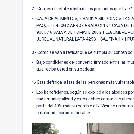
2.- Cuál es el detalle o lista de los productos que trae?.
CAJA DE ALIMENTOS, 2 HARINA SIN POLVOS 1K 2 
PAQUETE 400G 2 ARROZ GRADO 2 1K 1 CAJA DE TÉ
900CC 6 SALSA DE TOMATE 200G 1 LEGUMBRE POR
JUREL AL NATURAL LATA 425G 1 SAL FINA 1K 1 
3.- Cómo se van a revisar que se cumpla su contenido de
Bajo condiciones del convenio firmado entre las mun
que reciba usted en su bodega.
4.- Está definida la lista de las personas más vulnerabl
Los beneficiarios, según se explicó a los alcaldes 
cada municipalidad y estos deben contar con al men
parte del 40% más vulnerable o B- Vivir en un barrio
catalogado como vulnerable.