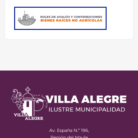
Av. España N.º 196,
Región del Maule