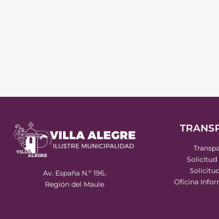
TRANS
Transpa
Solicitud
Solicitu
Av. España N.º 196,
Oficina Info
Región del Maule