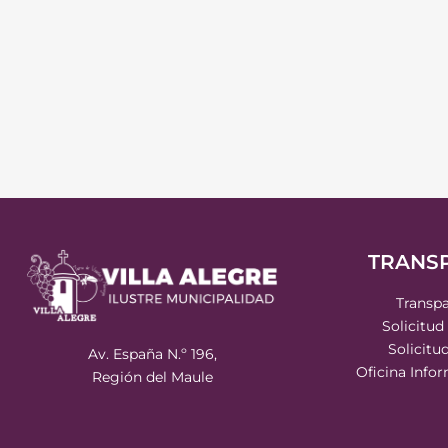
TRANS
Transpa
Solicitud
Solicitu
Av. España N.º 196,
Oficina Info
Región del Maule