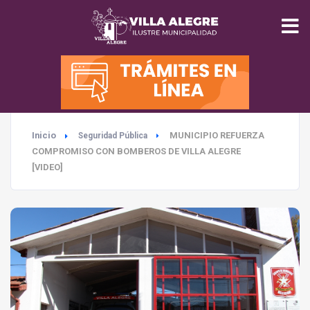
INICIO
MUNICIPALIDAD
Inicio
MUNICIPIO REFUERZA
Seguridad Pública
SEGURIDAD
COMPROMISO CON BOMBEROS DE VILLA ALEGRE
[VIDEO]
EDUCACIÓN
SALUD
TURISMO
MEDIO AMBIENTE