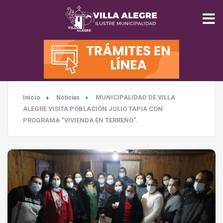
INICIO
MUNICIPALIDAD
Inicio
MUNICIPALIDAD DE VILLA
Noticias
SEGURIDAD
ALEGRE VISITA POBLACIÓN JULIO TAPIA CON
PROGRAMA “VIVIENDA EN TERRENO”.
EDUCACIÓN
SALUD
TURISMO
MEDIO AMBIENTE