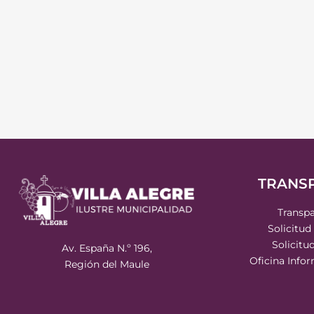
TRANS
Transpa
Solicitud
Solicitu
Av. España N.º 196,
Oficina Info
Región del Maule