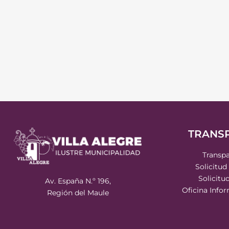
TRANS
Transpa
Solicitud
Solicitu
Av. España N.º 196,
Oficina Info
Región del Maule