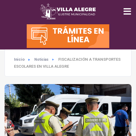
INICIO
MUNICIPALIDAD
Inicio
FISCALIZACIÓN A TRANSPORTES
Noticias
SEGURIDAD
ESCOLARES EN VILLA ALEGRE
EDUCACIÓN
SALUD
TURISMO
MEDIO AMBIENTE