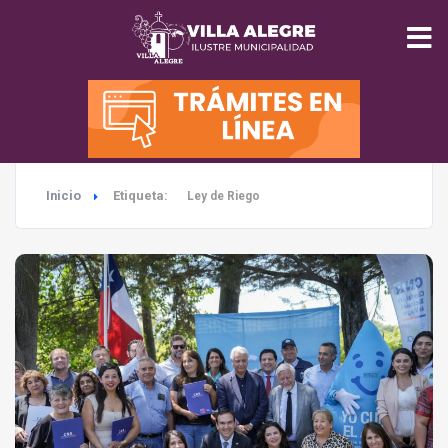
INICIO
MUNICIPALIDAD
Inicio
Etiqueta:
Ley de Riego
SEGURIDAD
EDUCACIÓN
SALUD
TURISMO
MEDIO AMBIENTE