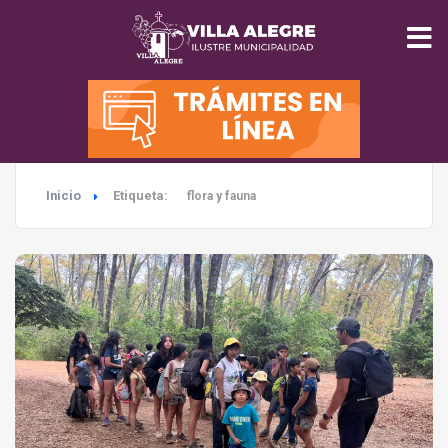
INICIO
MUNICIPALIDAD
Inicio
Etiqueta:
flora y fauna
SEGURIDAD
EDUCACIÓN
SALUD
TURISMO
MEDIO AMBIENTE