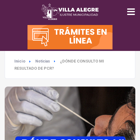
INICIO
MUNICIPALIDAD
Inicio
¿DÓNDE CONSULTO MI
Noticias
SEGURIDAD
RESULTADO DE PCR?
EDUCACIÓN
SALUD
TURISMO
MEDIO AMBIENTE