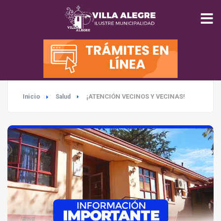
INICIO
MUNICIPALIDAD
Inicio
¡ATENCIÓN VECINOS Y VECINAS!
Salud
SEGURIDAD
EDUCACIÓN
SALUD
TURISMO
MEDIO AMBIENTE