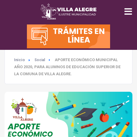
INICIO
MUNICIPALIDAD
Inicio
APORTE ECONÓMICO MUNICIPAL
Social
SEGURIDAD
AÑO 2020, PARA ALUMNOS DE EDUCACIÓN SUPERIOR DE
LA COMUNA DE VILLA ALEGRE.
EDUCACIÓN
SALUD
TURISMO
MEDIO AMBIENTE