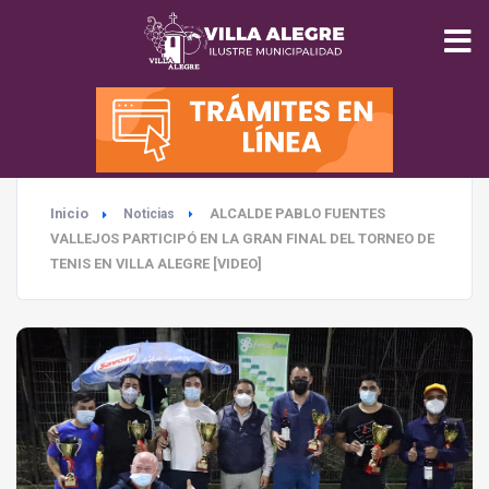
INICIO
MUNICIPALIDAD
Inicio
ALCALDE PABLO FUENTES
Noticias
SEGURIDAD
VALLEJOS PARTICIPÓ EN LA GRAN FINAL DEL TORNEO DE
TENIS EN VILLA ALEGRE [VIDEO]
EDUCACIÓN
SALUD
TURISMO
MEDIO AMBIENTE