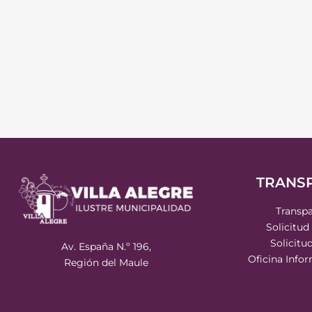
TRANS
Transpa
Solicitud
Solicitu
Av. España N.º 196,
Oficina Info
Región del Maule