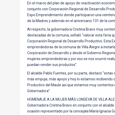
En el marco del plan de apoyo de reactivación económ
conjunto con Corporación Regional de Desarrollo Produc
Expo Emprendimiento donde participaron una veintena de
de la Madres y además en el aniversario 131 de la co
Al respecto, la gobernadora Cristina Bravo muy contenta
destacadas de la comuna, señaló “valorar esta feria qu
Corporación Regional de Desarrollo Productivo. Esta 
emprendedoras de la comuna de Villa Alegre a instarl
Corporación de Desarrollo y desde el Gobierno Regio
mujeres emprendedoras y por eso se nos ocurrió real
puedan vender sus productos”.
El alcalde Pablo Fuentes, por su parte, destacó “est
más empuje, más apoyo y hoy lo estamos recibiendo de
Productivo del Maule así que estamos muy contentos 
Gobernadora”.
HOMENAJE A LA MUJER MÁS LONGEVA DE VILLA ALEGRE
Gobernadora Cristina Bravo en conjunto con el alcalde 
ocasión representado por la concejala María Ignacia G