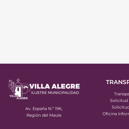
TRANS
Transpa
Solicitud
Solicitu
Av. España N.º 196,
Oficina Info
Región del Maule