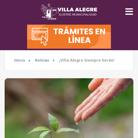
INICIO
MUNICIPALIDAD
Inicio
¡Villa Alegre Siempre Verde!
Noticias
SEGURIDAD
EDUCACIÓN
SALUD
TURISMO
MEDIO AMBIENTE