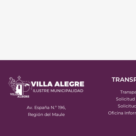
TRANS
Transpa
Solicitud
Solicitu
Av. España N.º 196,
Oficina Info
Región del Maule