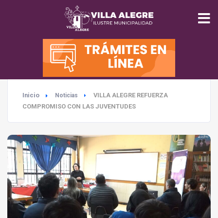
INICIO
MUNICIPALIDAD
Inicio
VILLA ALEGRE REFUERZA
Noticias
SEGURIDAD
COMPROMISO CON LAS JUVENTUDES
EDUCACIÓN
SALUD
TURISMO
MEDIO AMBIENTE