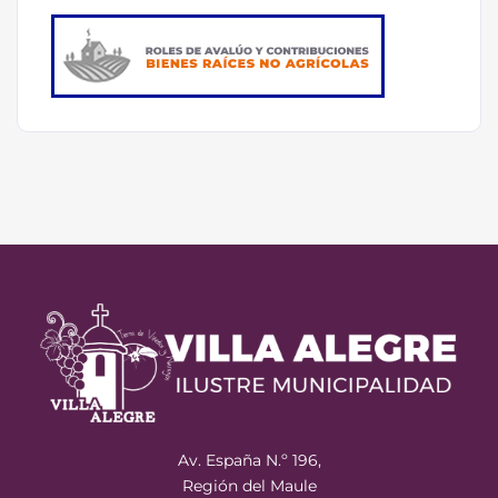
Av. España N.º 196,
Región del Maule