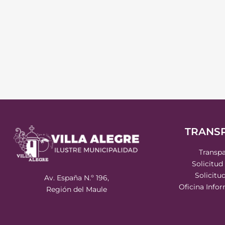
TRANS
Transpa
Solicitud
Solicitu
Av. España N.º 196,
Oficina Info
Región del Maule