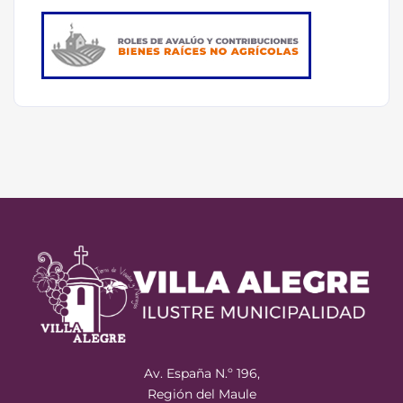
Av. España N.º 196,
Región del Maule