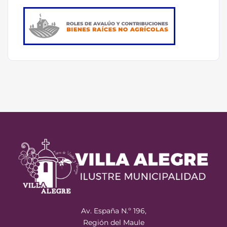
Av. España N.º 196,
Región del Maule