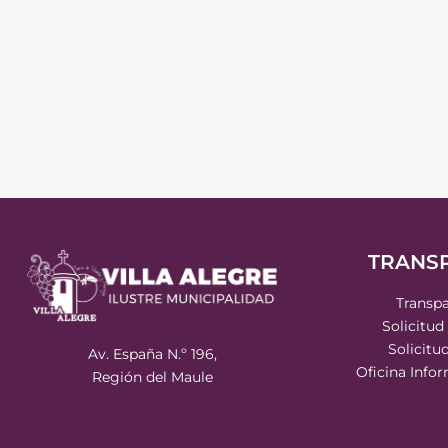
TRANS
Transpa
Solicitud
Solicitu
Av. España N.º 196,
Oficina Info
Región del Maule