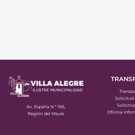
TRANS
Transpa
Solicitud
Solicitu
Av. España N.º 196,
Oficina Info
Región del Maule