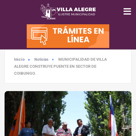
INICIO
MUNICIPALIDAD
Inicio
MUNICIPALIDAD DE VILLA
Noticias
SEGURIDAD
ALEGRE CONSTRUYE PUENTE EN SECTOR DE
COIBUNGO.
EDUCACIÓN
SALUD
TURISMO
MEDIO AMBIENTE