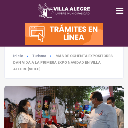
INICIO
MUNICIPALIDAD
Inicio
MÁS DE OCHENTA EXPOSITORES
Turismo
SEGURIDAD
DAN VIDA A LA PRIMERA EXPO NAVIDAD EN VILLA
ALEGRE [VIDEO]
EDUCACIÓN
SALUD
TURISMO
MEDIO AMBIENTE