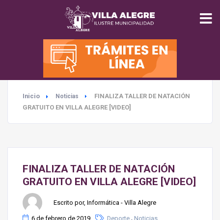
INICIO
MUNICIPALIDAD
Inicio
FINALIZA TALLER DE NATACIÓN
Noticias
SEGURIDAD
GRATUITO EN VILLA ALEGRE [VIDEO]
EDUCACIÓN
SALUD
FINALIZA TALLER DE NATACIÓN
GRATUITO EN VILLA ALEGRE [VIDEO]
TURISMO
Escrito por, Informática - Villa Alegre
MEDIO AMBIENTE
,
6 de febrero de 2019
Deporte
Noticias