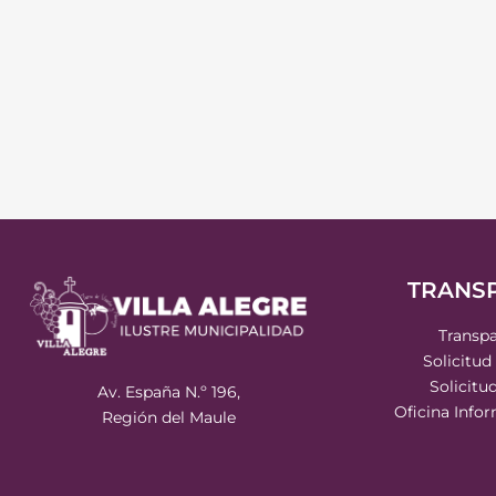
TRANS
Transpa
Solicitud
Solicitu
Av. España N.º 196,
Oficina Info
Región del Maule