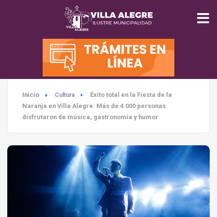
INICIO
MUNICIPALIDAD
Inicio
Éxito total en la Fiesta de la
Cultura
SEGURIDAD
Naranja en Villa Alegre: Más de 4.000 personas
disfrutaron de música, gastronomía y humor
EDUCACIÓN
SALUD
TURISMO
MEDIO AMBIENTE