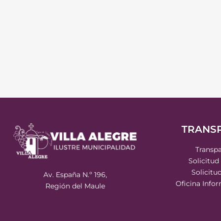
TRANS
Transpa
Solicitud
Solicitu
Av. España N.º 196,
Oficina Info
Región del Maule