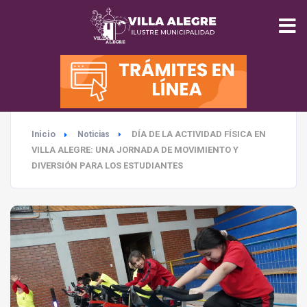
INICIO
MUNICIPALIDAD
Inicio
DÍA DE LA ACTIVIDAD FÍSICA EN
Noticias
SEGURIDAD
VILLA ALEGRE: UNA JORNADA DE MOVIMIENTO Y
DIVERSIÓN PARA LOS ESTUDIANTES
EDUCACIÓN
SALUD
TURISMO
MEDIO AMBIENTE