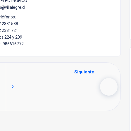
ELECTRÓNICO:
o@villalegre.cl
léfonos:
2 2381588
2 2381721
s 224 y 209
r: 986616772
Siguiente