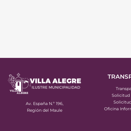
TRANS
Transpa
Solicitud
Solicitu
Av. España N.º 196,
Oficina Info
Región del Maule