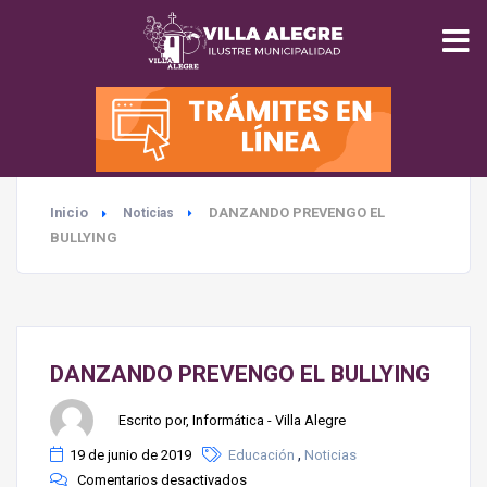
INICIO
MUNICIPALIDAD
Inicio
DANZANDO PREVENGO EL
Noticias
SEGURIDAD
BULLYING
EDUCACIÓN
SALUD
DANZANDO PREVENGO EL BULLYING
TURISMO
Escrito por, Informática - Villa Alegre
,
19 de junio de 2019
Educación
Noticias
MEDIO AMBIENTE
Comentarios desactivados