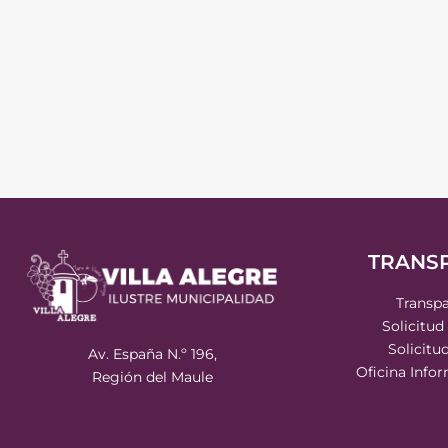
TRANS
Transpa
Solicitud
Solicitu
Av. España N.º 196,
Oficina Info
Región del Maule