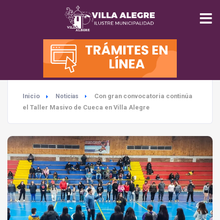
INICIO
MUNICIPALIDAD
Inicio
Con gran convocatoria continúa
Noticias
SEGURIDAD
el Taller Masivo de Cueca en Villa Alegre
EDUCACIÓN
SALUD
TURISMO
MEDIO AMBIENTE