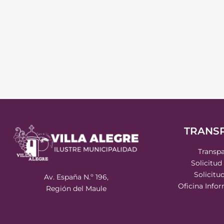
TRANS
Transpa
Solicitud
Solicitu
Av. España N.º 196,
Oficina Info
Región del Maule