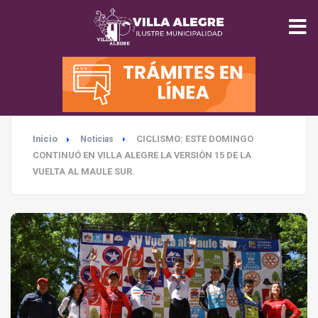
INICIO
MUNICIPALIDAD
Inicio
CICLISMO: ESTE DOMINGO
Noticias
SEGURIDAD
CONTINUÓ EN VILLA ALEGRE LA VERSIÓN 15 DE LA
VUELTA AL MAULE SUR.
EDUCACIÓN
SALUD
TURISMO
MEDIO AMBIENTE