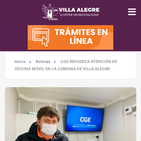
INICIO
MUNICIPALIDAD
Inicio
CGE REFUERZA ATENCIÓN DE
Noticias
SEGURIDAD
OFICINA MÓVIL EN LA COMUNA DE VILLA ALEGRE
EDUCACIÓN
SALUD
TURISMO
MEDIO AMBIENTE