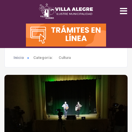
INICIO
MUNICIPALIDAD
Inicio
Categoría:
Cultura
SEGURIDAD
EDUCACIÓN
SALUD
TURISMO
MEDIO AMBIENTE