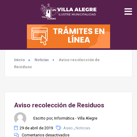
INICIO
MUNICIPALIDAD
Inicio
Aviso recolección de
Noticias
SEGURIDAD
Residuos
EDUCACIÓN
SALUD
Aviso recolección de Residuos
TURISMO
Escrito por, Informática - Villa Alegre
,
29 de abril de 2019
Aseo
Noticias
MEDIO AMBIENTE
Comentarios desactivados