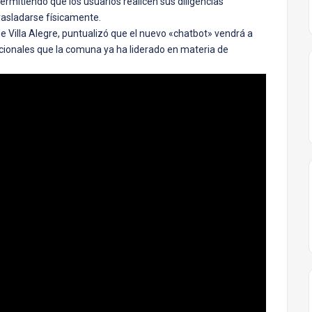
ermitiendo que los usuarios realicen sus diligencias
rasladarse físicamente.
de Villa Alegre, puntualizó que el nuevo «chatbot» vendrá a
cionales que la comuna ya ha liderado en materia de