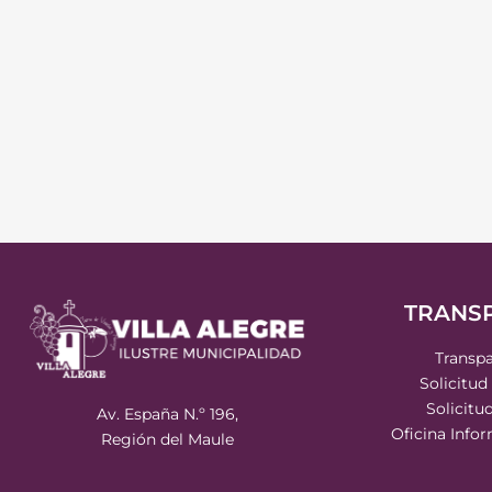
TRANS
Transpa
Solicitud
Solicitu
Av. España N.º 196,
Oficina Info
Región del Maule