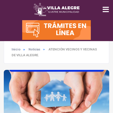
INICIO
MUNICIPALIDAD
Inicio
ATENCIÓN VECINOS Y VECINAS
Noticias
SEGURIDAD
DE VILLA ALEGRE.
EDUCACIÓN
SALUD
TURISMO
MEDIO AMBIENTE