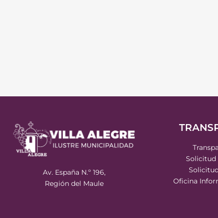
TRANS
Transpa
Solicitud
Solicitu
Av. España N.º 196,
Oficina Info
Región del Maule